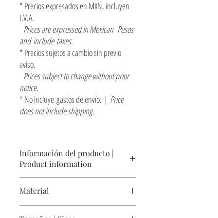
* Precios expresados en MXN, incluyen
I.V.A.
Prices are expressed in Mexican Pesos
and include taxes.
* Precios sujetos a cambio sin previo
aviso.
Prices subject to change without prior
notice.
* No incluye gastos de envío. |
Price
does not include shipping.
Información del producto |
Product information
100% hecho a mano con 1,800 metros de hilo
Material
de fibra vegetal orgánica de sansevieria. Relleno
de espuma rígida.
Hilo corchado de sansevieria