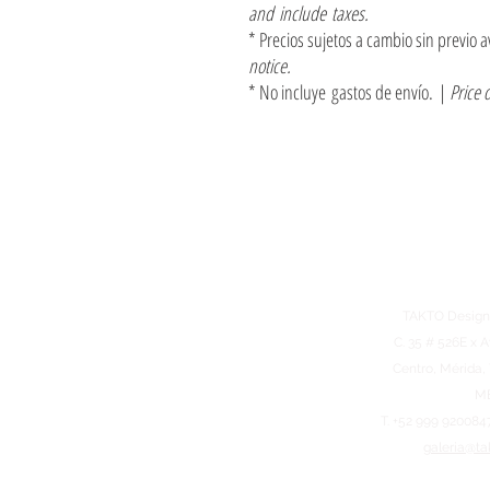
and include taxes.
* Precios sujetos a cambio sin previo a
notice.
* No incluye gastos de envío. |
Price 
TAKTO Design
C. 35 # 526E x A
Centro, Mérida,
M
T. +52 999 920084
galeria@ta