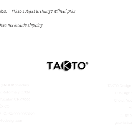
viso. |
Prices subject to change without prior
does not include shipping.
 @
NUUP
colectivo
TAKTO Desig
v. Reforma y C. 72A,
C. 24 #96 
 Yucatán C.P. 97000,
Cholul, Yuc
ÉXICO
M
7 | C. +52 999 9953769
C. +52 
ktodesign.com
galeria@t