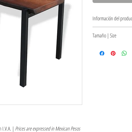
Información del produc
Mesita lateral / banquit
Tamaño | Size
sólido de acero
61 x 37 x 50 cm (24" x 
Side table or individual
iron legs
 I.V.A. |
Prices are expressed in Mexican Pesos