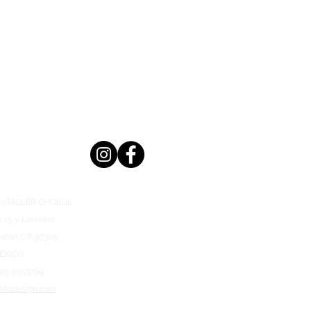
n @TALLER CHOLUL
x 15 y Laureles
atán C.P. 97305
ÉXICO
999 9953769
aktodesign.com