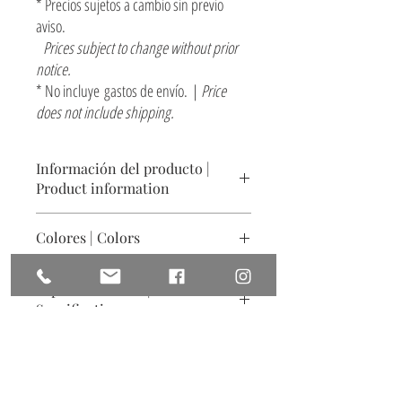
* Precios sujetos a cambio sin previo
aviso.
Prices subject to change without prior
notice.
* No incluye gastos de envío. |
Price
does not include shipping.
Información del producto |
Product information
Lámpara de mesa
Colores | Colors
Cerámica acabado texturizado natural
Tamaño: ø 22 x 73 cm
Arena claro. Otros colores sobre pedido
Especificaciones |
Table light
Specifications
Soft sand. Other colors on request
Ceramics, natural textured finish
Size: ø 8.6" x 28.7"
Incluye instalación eléctrica, foco no inclúido
Includes electrical installation, light bulb not
included