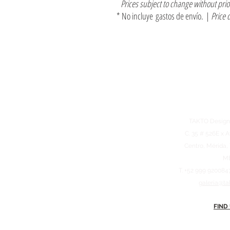
Prices subject to change without pri
* No incluye gastos de envío. |
Price 
TAKTO Design
C. 35 # 526E x A
Centro, Mérida,
M
T. +52 999 920084
galeria@ta
FIND