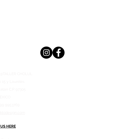
n @TALLER CHOLUL
x 15 y Laureles
atán C.P. 97305
ÉXICO
999 9953769
aktodesign.com
 US HERE