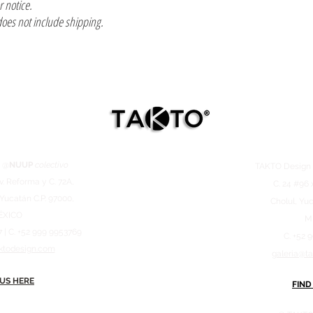
or notice.
does not include shipping.
 @
NUUP
colectivo
TAKTO Desig
v. Reforma y C. 72A,
C. 24 #96 
 Yucatán C.P. 97000,
Cholul, Yuc
ÉXICO
M
7 | C. +52 999 9953769
C. +52 
ktodesign.com
galeria@t
 US HERE
FIND