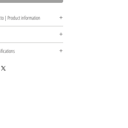
to | Product information
zado natural o con engobes
 finish or with slips
ris pizarra y Turquesa. Otros colores sobre pedido
ifications
ate gray and Turquoise. Other colors on request
 2 m de cable eléctrico color negro, foco no
 de cerámica para techo
6.5´) of black electrical cable, does not include
g canopy