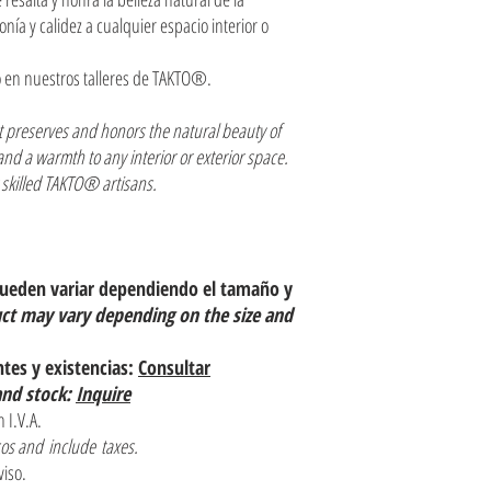
ía y calidez a cualquier espacio interior o
 en nuestros talleres de TAKTO®.
 preserves and honors the natural beauty of
nd a warmth to any interior or exterior space.
skilled TAKTO® artisans.
pueden variar dependiendo el tamaño y
uct may vary depending on the size and
ntes y existencias:
Consultar
and stock:
Inquire
 I.V.A.
os and include taxes.
viso.