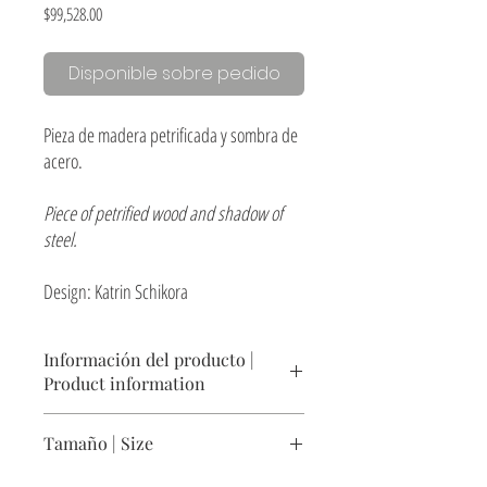
Precio
$99,528.00
Disponible sobre pedido
Pieza de madera petrificada y sombra de
acero.
Piece of petrified wood and shadow of
steel.
Design: Katrin Schikora
Información del producto |
Product information
Madera petrificada y acero recuperado en base
Tamaño | Size
de placa de metal
Petrified wood and reclaimed steel on base of