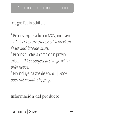
Disponible sobre pedido
Design: Katrin Schikora
* Precios expresados en MXN, incluyen
I.V.A. |
Prices are expressed in Mexican
Pesos and include taxes.
* Precios sujetos a cambio sin previo
aviso. |
Prices subject to change without
prior notice.
* No incluye gastos de envío. |
Price
does not include shipping.
Información del producto
Cerámica y espejo con cantos pulidos, marco de
Tamaño | Size
acero negro.