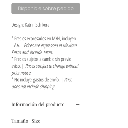
Disponible sobre pedido
Design: Katrin Schikora
* Precios expresados en MXN, incluyen
I.V.A. |
Prices are expressed in Mexican
Pesos and include taxes.
* Precios sujetos a cambio sin previo
aviso. |
Prices subject to change without
prior notice.
* No incluye gastos de envío. |
Price
does not include shipping.
Información del producto
Cerámica y espejo con cantos pulidos y marco de
Tamaño | Size
acero negro.