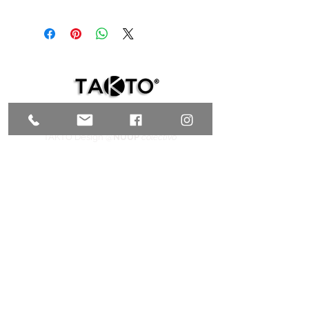
Ceramics and steel with black steel frame.
66 x 60 x 5 cm (25.9" x 23.6" x 2")
TAKTO Design @
NUUP
colectivo
C. 35 # 526E x Av. Reforma y C. 72A,
Centro, Mérida, Yucatán C.P. 97000,
MÉXICO
T.
+52 999 9200847
| C.
+52 999 9953769
galeria@taktodesign.com
FIND US HERE
TAKTO Design @TALLER CHOLUL