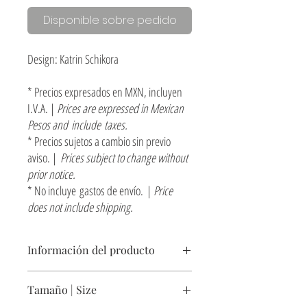
Disponible sobre pedido
Design: Katrin Schikora
* Precios expresados en MXN, incluyen
I.V.A. |
Prices are expressed in Mexican
Pesos and include taxes.
* Precios sujetos a cambio sin previo
aviso. |
Prices subject to change without
prior notice.
* No incluye gastos de envío. |
Price
does not include shipping.
Información del producto
Cerámica y espejo con cantos pulidos, marco de
Tamaño | Size
acero negro.