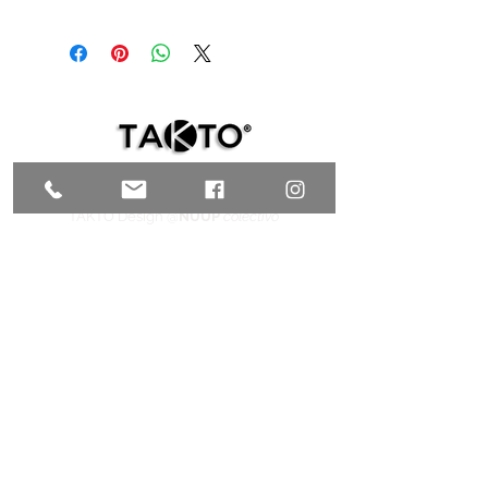
Ceramics and mirrorwith black steel frame.
175 x 29 x 5 cm (68.8" x 11.4" x 2")
TAKTO Design @
NUUP
colectivo
C. 35 # 526E x Av. Reforma y C. 72A,
Centro, Mérida, Yucatán C.P. 97000,
MÉXICO
T.
+52 999 9200847
| C.
+52 999 9953769
galeria@taktodesign.com
FIND US HERE
TAKTO Design @TALLER CHOLUL