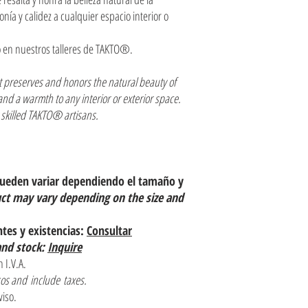
ía y calidez a cualquier espacio interior o
 en nuestros talleres de TAKTO®.
 preserves and honors the natural beauty of
nd a warmth to any interior or exterior space.
skilled TAKTO® artisans.
pueden variar dependiendo el tamaño y
uct may vary depending on the size and
ntes y existencias:
Consultar
and stock:
Inquire
 I.V.A.
os and include taxes.
viso.