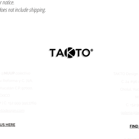
or notice.
does not include shipping.
 @
NUUP
colectivo
TAKTO Desig
v. Reforma y C. 72A,
C. 24 #96 
 Yucatán C.P. 97000,
Cholul, Yuc
ÉXICO
M
7 | C. +52 999 9953769
C. +52 
ktodesign.com
galeria@t
 US HERE
FIND