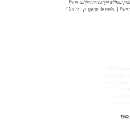
Prices subject to change without pri
* No incluye gastos de envío. |
Price 
TAKTO Design
C. 35 # 526E x A
Centro, Mérida,
M
T. +52 999 920084
galeria@ta
FIND