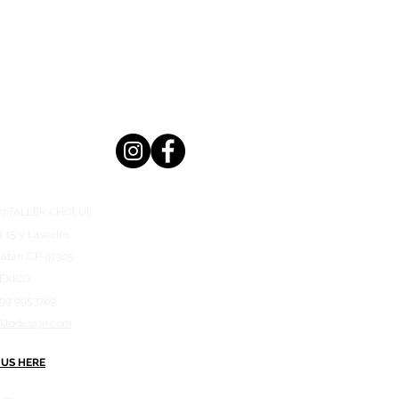
n @TALLER CHOLUL
x 15 y Laureles
atán C.P. 97305
ÉXICO
999 9953769
aktodesign.com
 US HERE