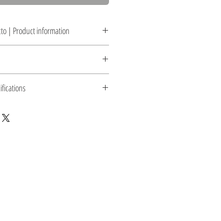
to | Product information
zado natural o con engobes
ris pizarra y Turquesa. Otros colores sobre pedido
ifications
ate gray and Turquoise. Other colors on request
 2 m de cable eléctrico color negro, foco no
 finish or with slips
 de cerámica para techo
6.5´) of black electrical cable, does not include
g canopy