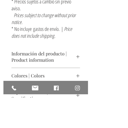
* Precios sujetos a cambio sin previo
aviso.
Prices subject to change without prior
notice.
* No incluye gastos de envío. |
Price
does not include shipping.
Información del producto |
Product information
Cerámica acabado texturizado natural
Colores | Colors
Tamaño: 30 x 45 x 10 cm
Arena claro y Gris pizarra. Otros colores sobre
Ceramics, natural textured finish
Especificaciones |
pedido
Size: 11.8" x 17.7"x 3.9"
Specifications
Soft sand and Slate gray. Other colors on request
No incluye accesorios eléctricos
Se instala mediante 2 tornillos y taquetes (No
incluidos)