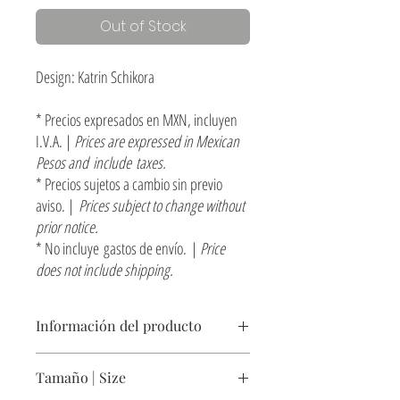
Out of Stock
Design: Katrin Schikora
* Precios expresados en MXN, incluyen
I.V.A. |
Prices are expressed in Mexican
Pesos and include taxes.
* Precios sujetos a cambio sin previo
aviso. |
Prices subject to change without
prior notice.
* No incluye gastos de envío. |
Price
does not include shipping.
Información del producto
Pieza de cerámica con engobes y placa de acero
Tamaño | Size
negro.