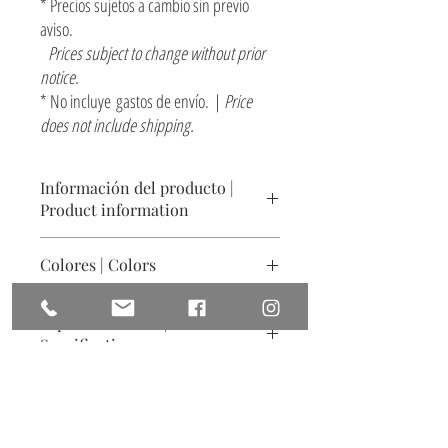
* Precios sujetos a cambio sin previo
aviso.
Prices subject to change without prior
notice.
* No incluye gastos de envío. |
Price
does not include shipping.
Información del producto |
Product information
Lámpara de mesa
Colores | Colors
Cerámica acabado texturizado natural
Tamaño: ø 25 x 76 cm
Arena claro y engobes. Otros colores sobre
Especificaciones |
pedido
Table light
Specifications
Ceramics, natural textured finish
Soft sand and slips. Other colors on request
Size: ø 9.8" x 29.9"
Incluye instalación eléctrica, foco no incluido
Includes electrical installation, light bulb not
included