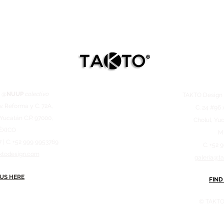
 @
NUUP
colectivo
TAKTO Desig
v. Reforma y C. 72A,
C. 24 #96 
 Yucatán C.P. 97000,
Cholul, Yuc
ÉXICO
M
7 | C. +52 999 9953769
C. +52 
ktodesign.com
galeria@t
 US HERE
FIND
© TAKTO