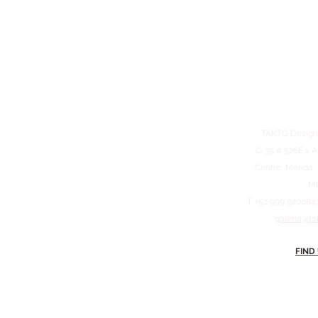
TAKTO Design
C. 35 # 526E x A
Centro, Mérida,
M
T. +52 999 920084
galeria@ta
FIND