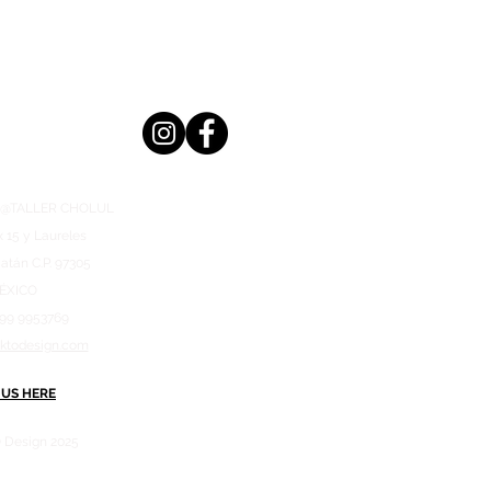
n @TALLER CHOLUL
x 15 y Laureles
atán C.P. 97305
ÉXICO
999 9953769
aktodesign.com
 US HERE
 Design 2025