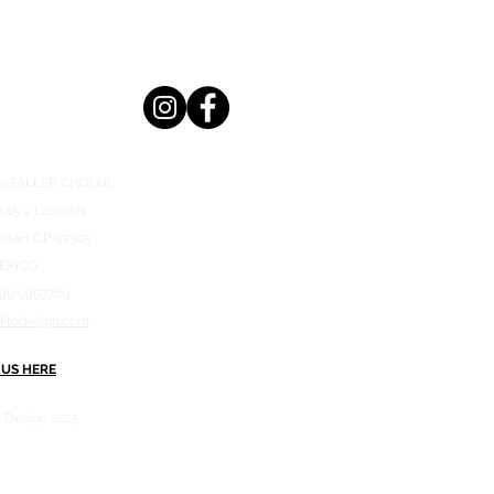
n @TALLER CHOLUL
x 15 y Laureles
atán C.P. 97305
ÉXICO
999 9953769
aktodesign.com
 US HERE
 Design 2025