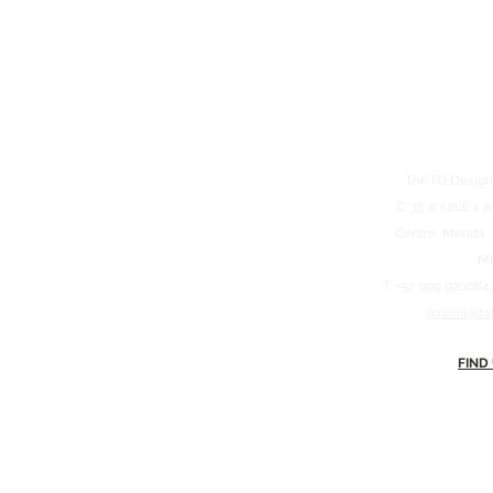
TAKTO Design
C. 35 # 526E x A
Centro, Mérida,
M
T. +52 999 920084
galeria@ta
FIND