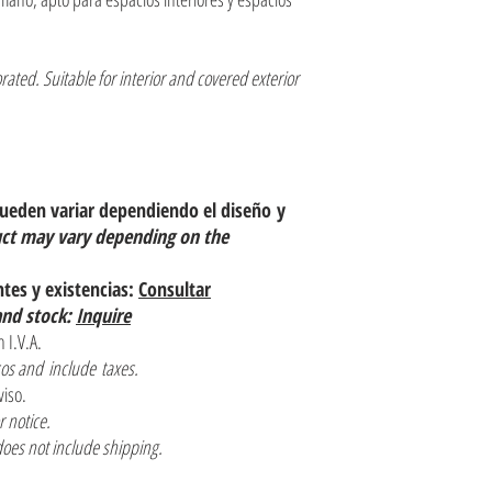
ted. Suitable for interior and covered exterior
pueden variar dependiendo el diseño y
uct may vary depending on the
ntes y existencias:
Consultar
and stock:
Inquire
 I.V.A.
os and include taxes.
viso.
or notice.
does not include shipping.