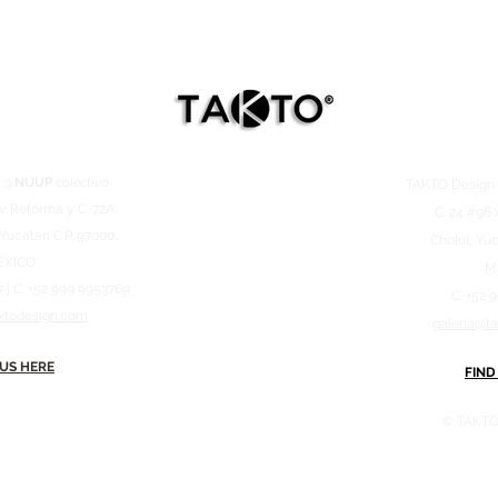
 @
NUUP
colectivo
TAKTO Desig
v. Reforma y C. 72A,
C. 24 #96 
 Yucatán C.P. 97000,
Cholul, Yuc
ÉXICO
M
7 | C. +52 999 9953769
C. +52 
ktodesign.com
galeria@t
 US HERE
FIND
© TAKTO