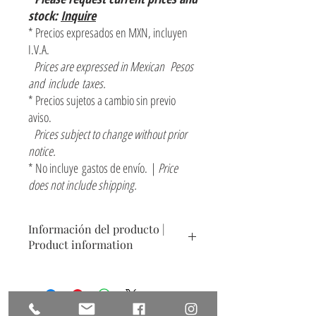
stock:
Inquire
* Precios expresados en MXN, incluyen
I.V.A.
Prices are expressed in Mexican Pesos
and include taxes.
* Precios sujetos a cambio sin previo
aviso.
Prices subject to change without prior
notice.
* No incluye gastos de envío. |
Price
does not include shipping.
Información del producto |
Product information
Contenedor decorativo
Cerámica acabado texturizado con engobes y
esmaltes en varios tonos
Tamaño: ø15 x 23 cm (ø 5.5" x 9")