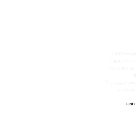
TAKTO Design
C. 35 # 526E x A
Centro, Mérida,
M
T. +52 999 920084
galeria@ta
FIND