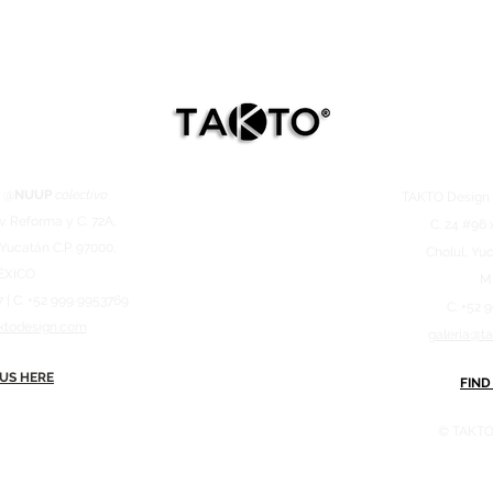
 @
NUUP
colectivo
TAKTO Desig
v. Reforma y C. 72A,
C. 24 #96 
 Yucatán C.P. 97000,
Cholul, Yuc
ÉXICO
M
7 | C. +52 999 9953769
C. +52 
ktodesign.com
galeria@t
 US HERE
FIND
© TAKTO