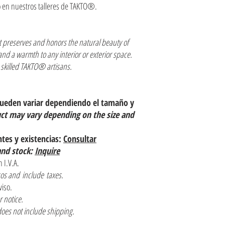
 en nuestros talleres de TAKTO®.
 preserves and honors the natural beauty of
nd a warmth to any interior or exterior space.
skilled TAKTO® artisans.
pueden variar dependiendo el tamaño y
uct may vary depending on the size and
ntes y existencias:
Consultar
and stock:
Inquire
 I.V.A.
os and include taxes.
viso.
or notice.
does not include shipping.