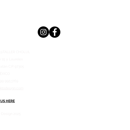
n @TALLER CHOLUL
x 15 y Laureles
atán C.P. 97305
ÉXICO
999 9953769
aktodesign.com
 US HERE
 Design 2025