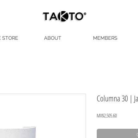
E STORE
ABOUT
MEMBERS
Columna 30 | J
Price
MX$2,505.60